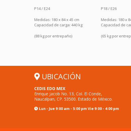
P18 / E26
P18 / E26
 x 45 cm
Medidas: 180 x 84 x 60 cm
Medidas: 180 x 8
a: 440 kg
Capacidad de carga: 260 kg
Capacidad de ca
año)
(65 kg por entrepaño)
(60 kg por entre
UBICACIÓN
CEDIS EDO MEX
Enrique Jacob No. 13, Col. El Conde,
Naucalpan, CP. 53500. Estado de México.
Lun - Jue 9:00 am - 5:00 pm Vie 9:00 - 4:00 pm