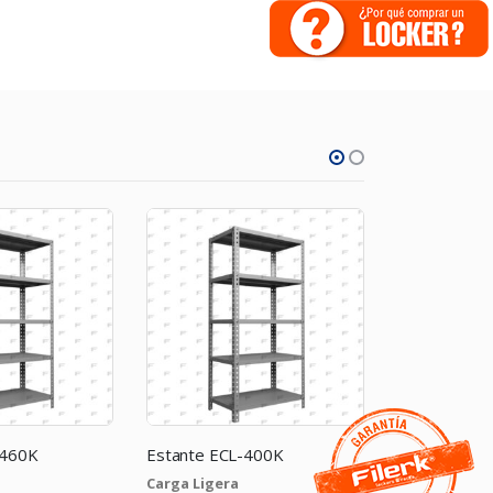
-400K
Estante ECPX-700K
Estante EC
Carga Pesada X
Carga Ligera