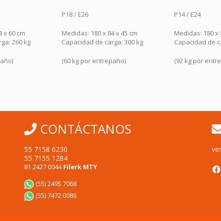
P14 / E24
P18 / E26
4 x 45 cm
Medidas: 180 x 84 x 60 cm
Medidas: 220 x 
rga: 300 kg
Capacidad de carga: 460 kg
Capacidad de c
paño)
(92 kg por entrepaño)
(80 kg por ent
CONTÁCTANOS
55 7158 6230
ve
55 7155 1284
F
81 2427 0044
Filerk MTY
(55) 2495 7068
(55) 7472 0086