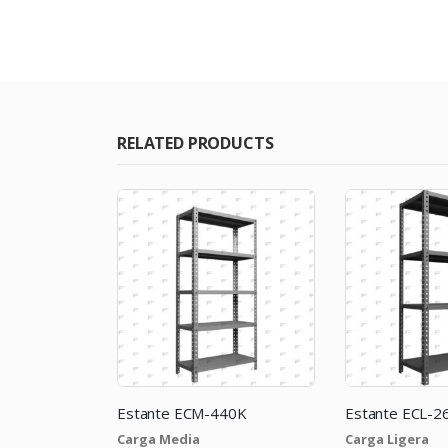
RELATED PRODUCTS
40K
Estante ECL-260K
Estante ECL-
Carga Ligera
Carga Ligera