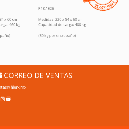
P14 / E22
P18 / E26
84 x 60 cm
Medidas: 240 x 84 x 60 cm
Medidas: 200 
arga: 400 kg
Capacidad de carga: 700 kg
Capacidad de 
repaño)
(117 kg por entrepaño)
(72 kg por en
CORREO DE VENTAS
ntas@filerk.mx
acebook
Instagram
YouTube