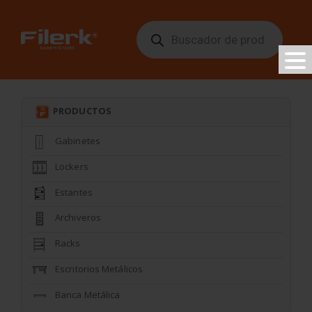
Búsqueda
de
productos
PRODUCTOS
Gabinetes
Lockers
Estantes
Archiveros
Racks
Escritorios Metálicos
Banca Metálica