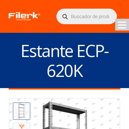
Búsqueda
de
productos
Estante ECP-
620K