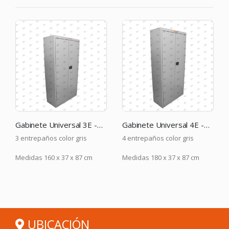
Gabinete Universal 3E -GR
Gabinete Universal 4E -GR
os color gris
4 entrepaños color gris
2 entrepaños co
0 x 37 x 87 cm
Medidas 180 x 37 x 87 cm
Medidas 120 x 
UBICACIÓN