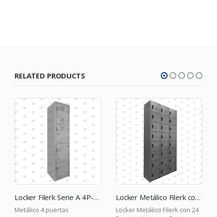
RELATED PRODUCTS
Locker Filerk Serie A 4P-GR
Locker Metálico Filerk con 24 Puertas Lisas con Porta Etiqueta – con Chapa – Gris
ico 4 puertas
Locker Metálico Filerk con 24
Metálico 