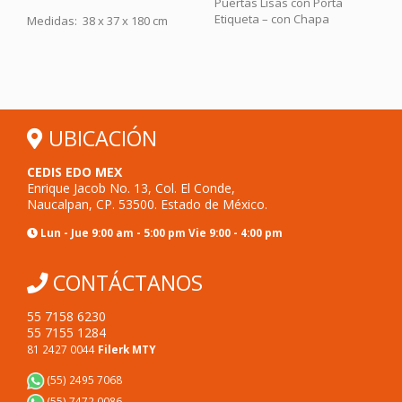
Puertas Lisas con Porta
Etiqueta – con Chapa
as: 38 x 37 x 180 cm
Medidas: 
UBICACIÓN
CEDIS EDO MEX
Enrique Jacob No. 13, Col. El Conde,
Naucalpan, CP. 53500. Estado de México.
Lun - Jue 9:00 am - 5:00 pm Vie 9:00 - 4:00 pm
CONTÁCTANOS
55 7158 6230
55 7155 1284
81 2427 0044
Filerk MTY
(55) 2495 7068
(55) 7472 0086