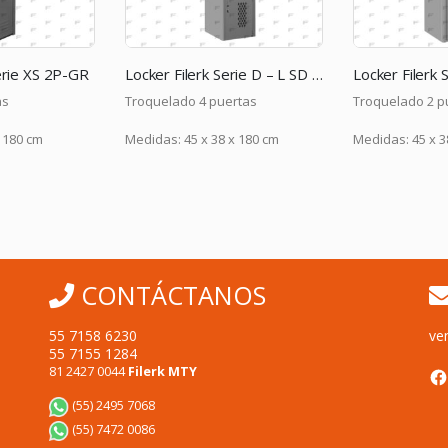
Locker Filerk Serie D – L SD 4GR
Locker Filerk Serie D – L SD 2GR
Troquelado 4 puertas
Troquelado 2 puertas
edidas: 45 x 38 x 180 cm
Medidas: 45 x 38 x 180 cm
CONTÁCTANOS
55 7158 6230
ve
55 7155 1284
F
81 2427 0044
Filerk MTY
(55) 2495 7068
(55) 7472 0086