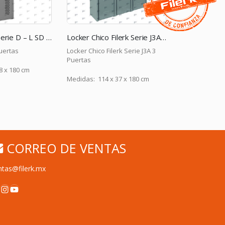
Locker Chico Filerk Serie J3A 3 Puertas
Locker Filerk Serie A 4P-GR
Locker Chico Filerk Serie J3A 3
Metálico 4 puertas
Puertas
Medidas: 38 x 37 x 180 cm
Medidas: 114 x 37 x 180 cm
CORREO DE VENTAS
ntas@filerk.mx
acebook
Instagram
YouTube