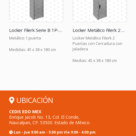
Locker Filerk Serie B 1P-GR
Locker Metálico Filerk 2 Puertas con Cerradura con Jaladera
Locker Metálico Filerk 2
Metálico 3 puertas
Puertas con Cerradura con
Jaladera
 180 cm
Medidas: 38 x 37 x 180
Medias: 45 x 38 x 180 cm
UBICACIÓN
CEDIS EDO MEX
Enrique Jacob No. 13, Col. El Conde,
Naucalpan, CP. 53500. Estado de México.
Lun - Jue 9:00 am - 5:00 pm Vie 9:00 - 4:00 pm