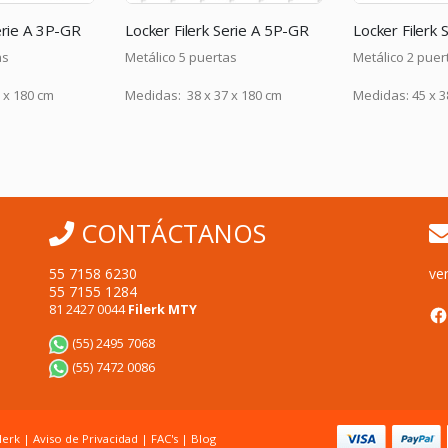
Serie A 5P-GR
Locker Filerk Serie B 2P-GR
tas
Metálico 2 puertas
Locker Metálico
Puertas Lisas 
– con Chapa
7 x 180 cm
Medidas: 45 x 38 x 180 cm
CONTÁCTANOS
55 7158 6230
ve
55 7155 1284
F
81 2427 0044
Filerk MTY
(55) 2495 7068
(55) 7472 0086
lerk |
Aviso de Privacidad
|
FAC's
|
Blog