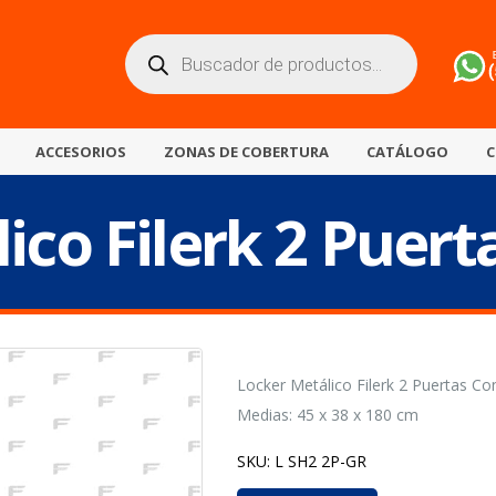
Búsqueda
de
productos
ACCESORIOS
ZONAS DE COBERTURA
CATÁLOGO
C
ico Filerk 2 Puer
Locker Metálico Filerk 2 Puertas C
Medias: 45 x 38 x 180 cm
SKU:
L SH2 2P-GR