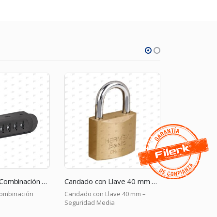
Candado con Llave 40 mm – Seguridad Media
Cerradura de Combinación Plateada
ave 40 mm –
Cerradura de Combinación
Candado de C
ia
Plateada
Seguridad Alt