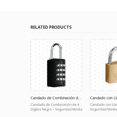
RELATED PRODUCTS
Candado de Combinación de 4 Dígitos Negro – Seguridad Media
Candado con Llave 30 mm – Seguridad Media
nación de 4
Candado con Llave 30 mm –
Gancho Metálico 
eguridad Media
Seguridad Media