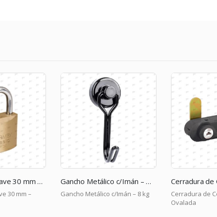
Gancho Metálico c/Imán – Giratorio – 8 kg
Cerradura de Combinación Ovalada
c/Imán – 8 kg
Cerradura de Combinación
Candado con Ll
Ovalada
Seguridad Med