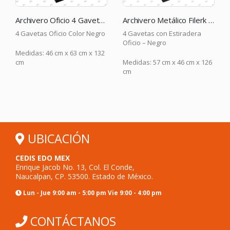
Archivero Oficio 4 Gavetas
Archivero Metálico Filerk con Correderas 4 Gavetas Oficio – Negro – EKO
Archivero Metálico Filerk con Correderas 2 Ga
Negro
4 Gavetas con Estiradera
2 Gavetas con Estiradera
Oficio – Negro
Oficio – Arena
x 132
Medidas: 57 cm x 46 cm x 126
Medidas: 57 cm x 46 cm x 68
cm
cm
UBICACIÓN
CEDIS EDO MEX
Enrique Jacob No. 13, Col. El Conde,
Naucalpan, CP. 53500. Estado de México.
Lun - Jue 9:00 am - 5:00 pm Vie 9:00 - 4:00 pm
CONTÁCTANOS