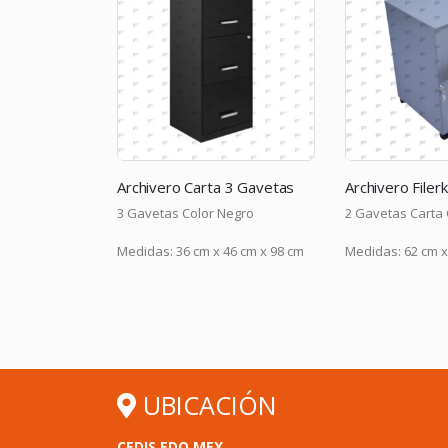
 4 Gavetas
Archivero Carta 3 Gavetas
Color Arena
3 Gavetas Color Negro
2 Gavetas Carta 
63 cm x 132 cm
Medidas: 36 cm x 46 cm x 98 cm
Medidas: 62 cm x
UBICACIÓN
CEDIS EDO MEX