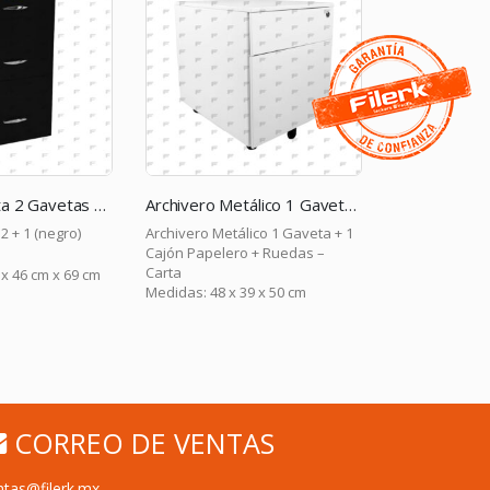
Archivero Carta 2 Gavetas + 1 Cajón Papelero
Archivero Metálico 1 Gaveta + 1 Cajón Papelero + Ruedas – Carta – Blanco
 2 + 1 (negro)
Archivero Metálico 1 Gaveta + 1
4 Gavetas con 
Cajón Papelero + Ruedas –
– Gris
Carta
x 46 cm x 69 cm
Medidas: 48 x 39 x 50 cm
Medidas: 64 c
CORREO DE VENTAS
ntas@filerk.mx