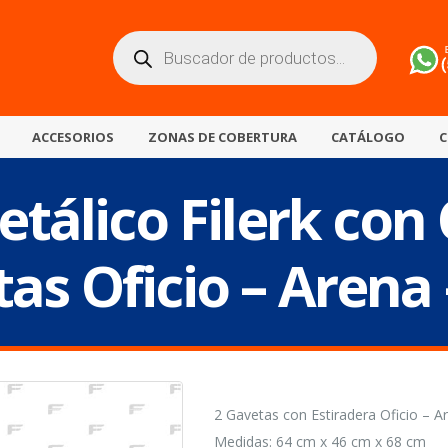
Búsqueda
de
productos
ACCESORIOS
ZONAS DE COBERTURA
CATÁLOGO
C
tálico Filerk con
as Oficio – Arena
2 Gavetas con Estiradera Oficio – A
Medidas: 64 cm x 46 cm x 68 cm