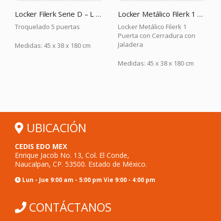
Locker Filerk Serie D – L SD 5GR
Locker Metálico Filerk 1 Puerta con Cerradura con Jaladera
Troquelado 5 puertas
Locker Metálico Filerk 1
Puerta con Cerradura con
Jaladera
Medidas: 45 x 38 x 180 cm
Medidas: 45 x 38 x 180 cm
UBICACIÓN
CEDIS EDO MEX
Enrique Jacob No. 13, Col. El Conde,
Naucalpan, CP. 53500. Estado de México.
Lun - Jue 9:00 am - 5:00 pm Vie 9:00 - 4:00 pm
CONTÁCTANOS