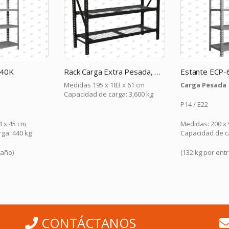
440K
Rack Carga Extra Pesada, Total carga 3,600 kg
Estante ECP-
Medidas 195 x 183 x 61 cm
Carga Pesada
Capacidad de carga: 3,600 kg
P14 / E22
4 x 45 cm
Medidas: 200 x 
ga: 440 kg
Capacidad de c
paño)
(132 kg por ent
CONTÁCTANOS