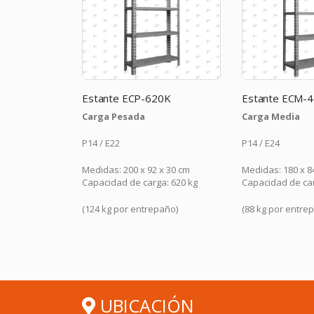
20K
Estante ECP-620K
Estante ECM-
Carga Pesada
Carga Media
P14 / E22
P14 / E24
x 30 cm
Medidas: 200 x 92 x 30 cm
Medidas: 180 x 8
a: 420 kg
Capacidad de carga: 620 kg
Capacidad de car
año)
(124 kg por entrepaño)
(88 kg por entre
UBICACIÓN