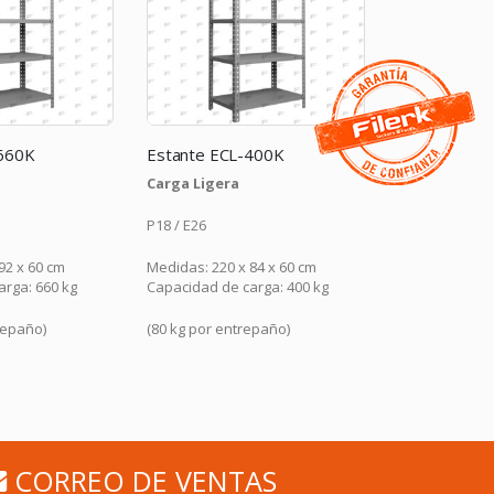
660K
Estante ECL-400K
Estante EC
Carga Ligera
Carga Media
P18 / E26
P14 / E24
92 x 60 cm
Medidas: 220 x 84 x 60 cm
Medidas: 200 x
arga: 660 kg
Capacidad de carga: 400 kg
Capacidad de 
repaño)
(80 kg por entrepaño)
(96 kg por ent
CORREO DE VENTAS