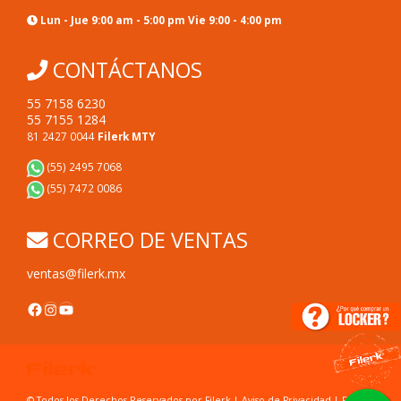
Lun - Jue 9:00 am - 5:00 pm Vie 9:00 - 4:00 pm
CONTÁCTANOS
55 7158 6230
55 7155 1284
81 2427 0044
Filerk MTY
(55) 2495 7068
(55) 7472 0086
CORREO DE VENTAS
ventas@filerk.mx
Facebook
Instagram
YouTube
© Todos los Derechos Reservados por Filerk |
Aviso de Privacidad
|
FAC's
|