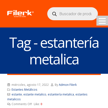
Búsqueda
de
productos
Tag - estantería
metalica
miércoles, agosto 17, 2022
By
Admon Filerk
Estantes Metálicos
estante
,
estante metalico
,
estantería metalica
,
estantes
metalicos
Comments Off
Like:
0