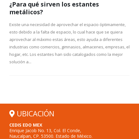
¿Para qué sirven los estantes
metálicos?
Existe una necesidad de aprovechar el espacio óptimamente,
esto debido a la falta de espacio, lo cual hace que se quiera
aprovechar al máximo estas áreas, esto ayuda a diferentes
industrias como comercios, gimnasios, almacenes, empresas, el
hogar, etc. Los estantes han sido catalogados como la mejor
solución a...
UBICACIÓN
CEDIS EDO MEX
Enrique Jacob No. 13, Col. El Conde,
Naucalpan, CP. 53500. Estado de México.