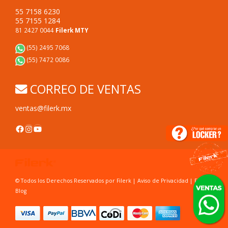
55 7158 6230
55 7155 1284
81 2427 0044
Filerk MTY
(55) 2495 7068
(55) 7472 0086
CORREO DE VENTAS
ventas@filerk.mx
Facebook
Instagram
YouTube
© Todos los Derechos Reservados por Filerk |
Aviso de Privacidad
|
FAC's
|
Blog